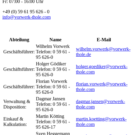
Fr: 07:00 - 16:00 Uhr
+49 (0) 59 61 95 626 - 0
info@vorwerk-thole.com
Abteilung
Name
E-Mail
Wilhelm Vorwerk
wilhelm.vorwerk@vorwerk-
Geschäftsführer:
Telefon: 0 59 61 -
thole.de
95 626-0
Holger Gödiker
holger.goediker@vorwerk-
Geschäftsführer:
Telefon: 0 59 61 -
thole.com
95 626-0
Florian Vorwerk
florian.vorwerk@vorwerk-
Geschäftsführer:
Telefon: 0 59 61 -
thole.com
95 626-0
Dagmar Jansen
Verwaltung &
dagmar.jansen@vorwerk-
Telefon: 0 59 61 -
Disposition:
thole.com
95 626-0
Martin Kötting
Einkauf &
martin.koetting@vorwerk-
Telefon: 0 59 61 -
Kalkulation:
thole.com
95 626-17
Sven Heggemann